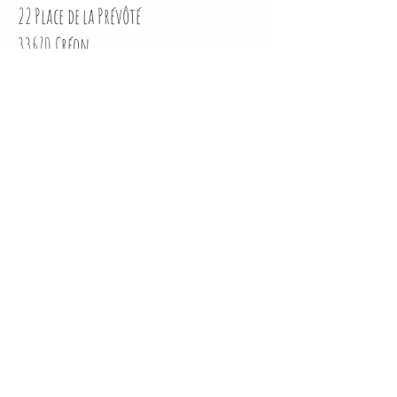
22 Place de la Prévôté
33670 Créon
HORAIRES BASSE SAISON
01/10 AU 30/04
Midis du mardi au samedi
soirs du jeudi au samedi
HORAIRES HAUTE SAISON
02/05 AU 30/09
Midis et soirs
du mardi au samedi