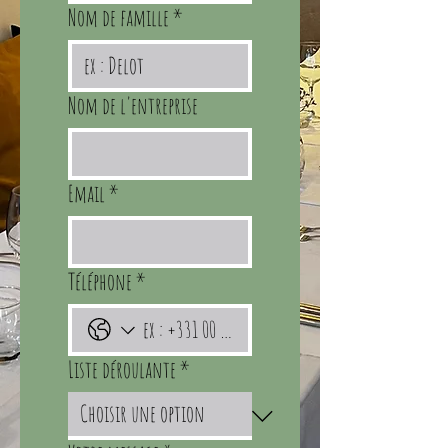
Nom de famille
*
Nom de l'entreprise
Email
*
Téléphone
*
Liste déroulante
*