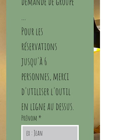
demande de groupe 
... 
Pour les 
réservations 
jusqu'à 6 
personnes, merci 
d'utiliser l'outil 
en ligne au dessus. 
Prénom
*